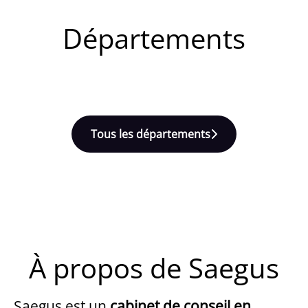
Départements
Talent Management
Smart Experience Factory
Direction Générale
Tous les départements
À propos de Saegus
Saegus est un
cabinet de conseil en