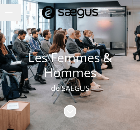
Partager la page
MENU CARRIÈRE
Les Femmes &
Hommes
de SAEGUS
Faire défiler jusqu'au contenu